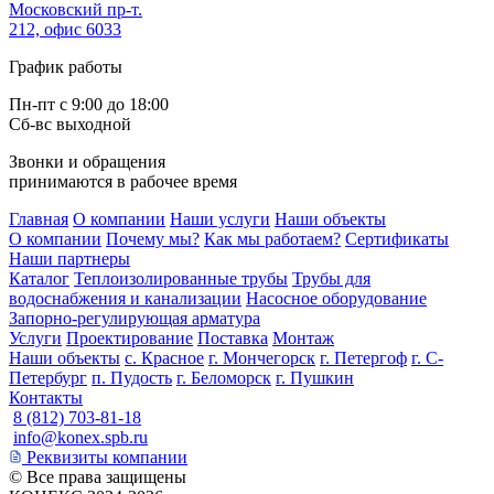
Московский пр-т.
212, офис 6033
График работы
Пн-пт с 9:00 до 18:00
Сб-вс выходной
Звонки и обращения
принимаются в рабочее время
Главная
О компании
Наши услуги
Наши объекты
О компании
Почему мы?
Как мы работаем?
Сертификаты
Наши партнеры
Каталог
Теплоизолированные трубы
Трубы для
водоснабжения и канализации
Насосное оборудование
Запорно-регулирующая арматура
Услуги
Проектирование
Поставка
Монтаж
Наши объекты
с. Красное
г. Мончегорск
г. Петергоф
г. С-
Петербург
п. Пудость
г. Беломорск
г. Пушкин
Контакты
8 (812) 703-81-18
info@konex.spb.ru
Реквизиты компании
©
Все права защищены