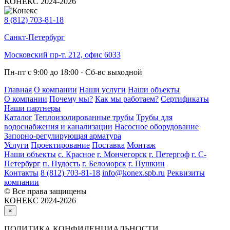
КОНЕКС 2024-2026
8 (812) 703-81-18
Санкт-Петербург
Московский пр-т. 212, офис 6033
Пн-пт с 9:00 до 18:00 · Сб-вс выходной
Главная
О компании
Наши услуги
Наши объекты
О компании
Почему мы?
Как мы работаем?
Сертификаты
Наши партнеры
Каталог
Теплоизолированные трубы
Трубы для
водоснабжения и канализации
Насосное оборудование
Запорно-регулирующая арматура
Услуги
Проектирование
Поставка
Монтаж
Наши объекты
с. Красное
г. Мончегорск
г. Петергоф
г. С-
Петербург
п. Пудость
г. Беломорск
г. Пушкин
Контакты
8 (812) 703-81-18
info@konex.spb.ru
Реквизиты
компании
©
Все права защищены
КОНЕКС 2024-2026
×
ПОЛИТИКА КОНФИДЕНЦИАЛЬНОСТИ